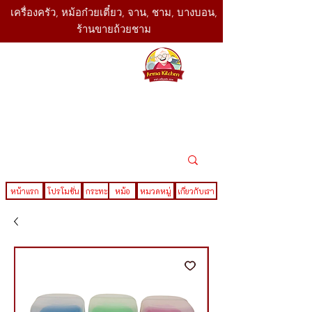
เครื่องครัว, หม้อก๋วยเตี๋ยว, จาน, ชาม, บางบอน,
ร้านขายถ้วยชาม
SBK
Today
ติดต่อเรา
02-416-
,061-325-
4782
2888
LINE ID : @sbktoday
หน้าแรก
โปรโมชั่น
กระทะ
หม้อ
หมวดหมู่
เกี่ยวกับเรา