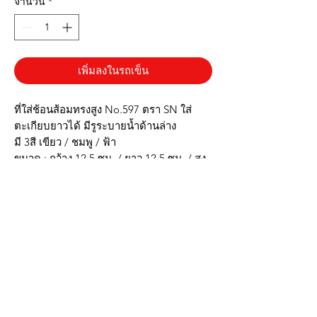
จำนวน
*
เพิ่มลงในรถเข็น
ที่ใส่ช้อนส้อมทรงสูง No.597 ตรา SN ใส่
ตะเกียบยาวได้ มีรูระบายน้ำด้านล่าง
มี 3สี เขียว / ชมพู / ฟ้า
ขนาด : กว้าง 12.5 ซม. / ยาว 12.5 ซม. / สูง
25 ซม. / น้ำหนัก 190.3 กรัม
* ผลิตจากพลาสติกเกรดA หนาทนทาน
* ฝาปิดขาวขุ่นมองเห็นด้านในได้
* พื้นด้านล่างยกสูง มีรูระบายน้ำ
* น้ำหนักเบาพกพาสะดวก
***รูปภาพสินค้าจริง ตรงปก***