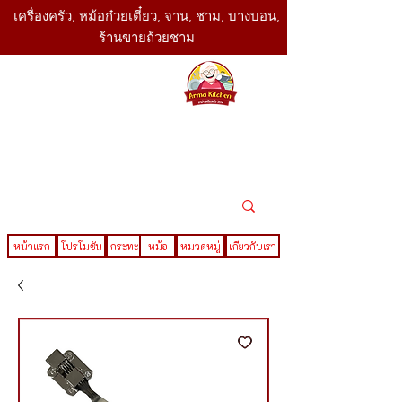
เครื่องครัว, หม้อก๋วยเตี๋ยว, จาน, ชาม, บางบอน,
ร้านขายถ้วยชาม
SBK
Today
ติดต่อเรา
02-416-
,061-325-
4782
2888
LINE ID : @sbktoday
หน้าแรก
โปรโมชั่น
กระทะ
หม้อ
หมวดหมู่
เกี่ยวกับเรา