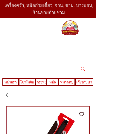
เครื่องครัว, หม้อก๋วยเตี๋ยว, จาน, ชาม, บางบอน,
ร้านขายถ้วยชาม
SBK
Today
ติดต่อเรา
02-416-
,061-325-
4782
2888
LINE ID : @sbktoday
หน้าแรก
โปรโมชั่น
กระทะ
หม้อ
หมวดหมู่
เกี่ยวกับเรา