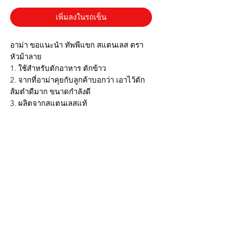
เพิ่มลงในรถเข็น
อาม่า ขอแนะนำ ทัพพีแขก สแตนเลส ตรา
หัวม้าลาย
1. ใช้สำหรับตักอาหาร ตักข้าว
2. จากที่อาม่าคุยกับลูกค้าบอกว่า เอาไว้ตัก
ส้มตำดีมาก ขนาดกำลังดี
3. ผลิตจากสแตนเลสแท้
#ทัพพีแขก หรือทัพพีทรงแขก ก้านตักไม่ยาว
มาก ใช้สำหรับตัดของทอด ส้มตำได้อย่าง
สบาย
Grand Mom shop recommend Rice Idle
(Stanless 304) Zebra head Band