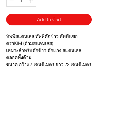
Add to Cart
ทัพพีสแตนเลส ทัพพีตักข้าว ทัพพีแขก
ตราKIM (ด้ามสแตนเลส)
เหมาะสำหรับตักข้าว ตักแกง สแตนเลส
ตลอดทั้งด้าม
ขนาด กว้าง 7 เซนติเมตร ยาว 22 เซนติเมตร
✔️ผลิตจากสแตนเลส 430
✔️สแตนเลสหนา ทนทาน
✔️ด้ามสแตนเลสไม่หักงอง่าย
✔️น้ำหนักเบากระทัดรัด
✔️รูปทรงสวยงาม
▶️รูปภาพสินค้าจริง ตรงปก◀️