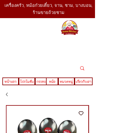
เครื่องครัว, หม้อก๋วยเตี๋ยว, จาน, ชาม, บางบอน,
ร้านขายถ้วยชาม
SBK
Today
ติดต่อเรา
02-416-
,061-325-
4782
2888
LINE ID : @sbktoday
หน้าแรก
โปรโมชั่น
กระทะ
หม้อ
หมวดหมู่
เกี่ยวกับเรา