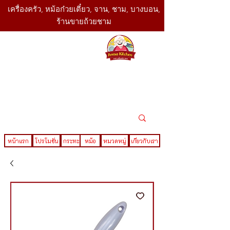
เครื่องครัว, หม้อก๋วยเตี๋ยว, จาน, ชาม, บางบอน,
ร้านขายถ้วยชาม
SBK
Today
ติดต่อเรา
02-416-
,061-325-
4782
2888
LINE ID : @sbktoday
หน้าแรก
โปรโมชั่น
กระทะ
หม้อ
หมวดหมู่
เกี่ยวกับเรา