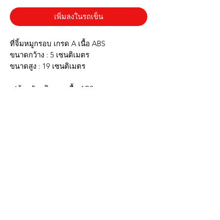
เพิ่มลงในรถเข็น
ที่จิ้มหมูกรอบ เกรด A เนื้อ ABS
ขนาดกว้าง : 5 เซนติเมตร
ขนาดสูง : 19 เซนติเมตร
✔️ด้ามจับผลิตจากเนื้อ ABS
✔️แข็งแรงทนทาน
✔️ใช้งานง่าย
✔️จับถนัดมือ
✔️น้ำหนักเบา
✔️ใบมีดแหลมคมจิ้มง่าย
▶️สินค้าในภาพเป็นสินค้าจริง ตรงปก◀️