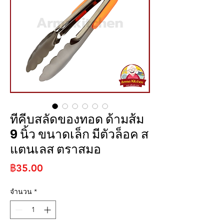
ทีคีบสลัดของทอด ด้ามส้ม
9 นิ้ว ขนาดเล็ก มีตัวล็อค ส
แตนเลส ตราสมอ
ราคา
฿35.00
จำนวน
*