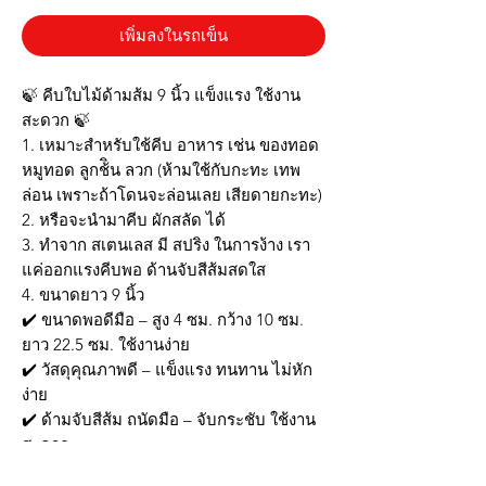
เพิ่มลงในรถเข็น
🍃 คีบใบไม้ด้ามส้ม 9 นิ้ว แข็งแรง ใช้งาน
สะดวก 🍃
1. เหมาะสำหรับใช้คีบ อาหาร เช่น ของทอด
หมูทอด ลูกช้ิน ลวก (ห้ามใช้กับกะทะ เทพ
ล่อน เพราะถ้าโดนจะล่อนเลย เสียดายกะทะ)
2. หรือจะนำมาคีบ ผักสลัด ได้
3. ทำจาก สเตนเลส มี สปริง ในการง้าง เรา
แค่ออกแรงคีบพอ ด้านจับสีส้มสดใส
4. ขนาดยาว 9 นิ้ว
✔️ ขนาดพอดีมือ – สูง 4 ซม. กว้าง 10 ซม.
ยาว 22.5 ซม. ใช้งานง่าย
✔️ วัสดุคุณภาพดี – แข็งแรง ทนทาน ไม่หัก
ง่าย
✔️ ด้ามจับสีส้ม ถนัดมือ – จับกระชับ ใช้งาน
สะดวก
✔️ เหมาะสำหรับงานสวนและแต่งต้นไม้ –