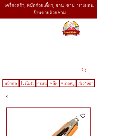
เครื่องครัว, หม้อก๋วยเตี๋ยว, จาน, ชาม, บางบอน,
ร้านขายถ้วยชาม
SBK
Today
ติดต่อเรา
02-416-
,061-325-
4782
2888
LINE ID : @sbktoday
หน้าแรก
โปรโมชั่น
กระทะ
หม้อ
หมวดหมู่
เกี่ยวกับเรา