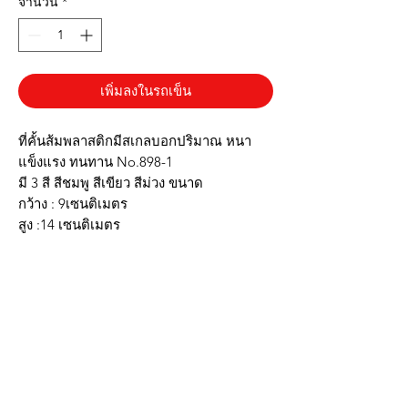
จำนวน
*
เพิ่มลงในรถเข็น
ที่คั้นส้มพลาสติกมีสเกลบอกปริมาณ หนา
แข็งแรง ทนทาน No.898-1
มี 3 สี สีชมพู สีเขียว สีม่วง ขนาด
กว้าง : 9เซนติเมตร
สูง :14 เซนติเมตร
น้ำหนัก : 153 กรัม
✔️ผลิตจากพลาสติกเกรดa
✔️ทนความร้อนได้
✔️มีสเกลบอกปริมาณ
✔️ราคาถูก
✔️สีสันสวยงาม