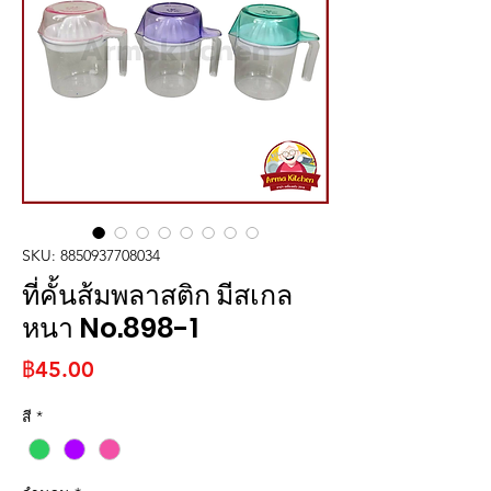
SKU: 8850937708034
ที่คั้นส้มพลาสติก มีสเกล
หนา No.898-1
ราคา
฿45.00
สี
*