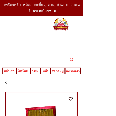
เครื่องครัว, หม้อก๋วยเตี๋ยว, จาน, ชาม, บางบอน,
ร้านขายถ้วยชาม
SBK
Today
ติดต่อเรา
02-416-
,061-325-
4782
2888
LINE ID : @sbktoday
หน้าแรก
โปรโมชั่น
กระทะ
หม้อ
หมวดหมู่
เกี่ยวกับเรา