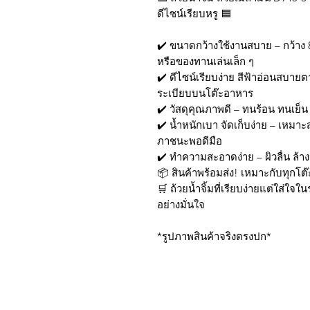
ดีไซน์เรียบหรู 🟦
✔️ ขนาดกว้างใช้งานสบาย – กว้าง 8
หรือของทานเล่นเล็ก ๆ
✔️ ดีไซน์เรียบง่าย สีฟ้าอ่อนสบายต
ระเบียบบนโต๊ะอาหาร
✔️ วัสดุคุณภาพดี – ทนร้อน ทนเย็น
✔️ น้ำหนักเบา จัดเก็บง่าย – เหมา
ภาชนะพอดีมือ
✔️ ทำความสะอาดง่าย – ผิวลื่น ล้
📦 สินค้าพร้อมส่ง! เหมาะกับทุกโต
🛒 ถ้วยน้ำจิ้มที่เรียบง่ายแต่ใส่ใจ
อย่างมั่นใจ
*รูปภาพสินค้าจริงตรงปก*