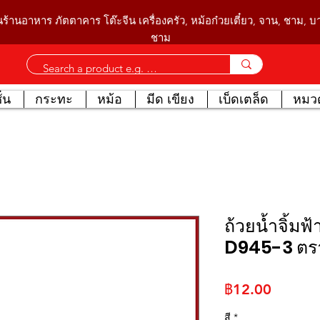
นร้านอาหาร ภัตตาคาร โต๊ะจีน เครื่องครัว, หม้อก๋วยเตี๋ยว, จาน, ชาม, 
ชาม
่น
กระทะ
หม้อ
มีด เขียง
เบ็ดเตล็ด
หมวด
ถ้วยน้ำจิ้มฟ
D945-3 ตร
ราคา
฿12.00
สี
*