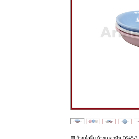
🟦 ถ้วยน้ำจิ้ม ถ้วยเมลามีน D945