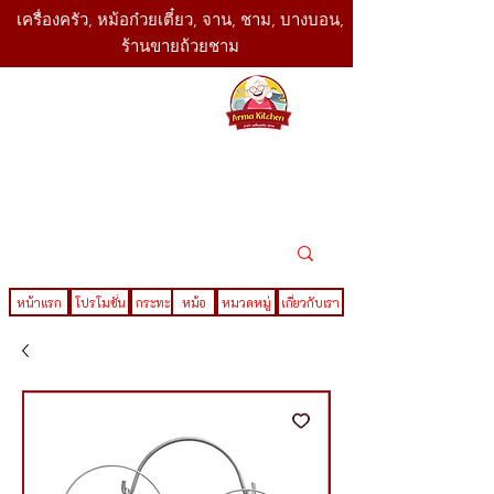
เครื่องครัว, หม้อก๋วยเตี๋ยว, จาน, ชาม, บางบอน,
ร้านขายถ้วยชาม
SBK
Today
ติดต่อเรา
02-416-
,061-325-
4782
2888
LINE ID : @sbktoday
หน้าแรก
โปรโมชั่น
กระทะ
หม้อ
หมวดหมู่
เกี่ยวกับเรา