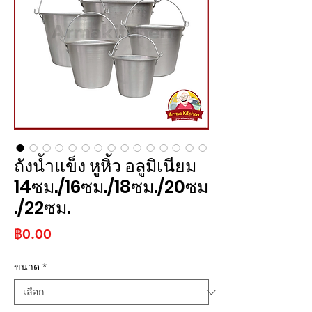
ถังน้ำแข็ง หูหิ้ว อลูมิเนียม
14ซม./16ซม./18ซม./20ซม
./22ซม.
ราคา
฿0.00
ขนาด
*