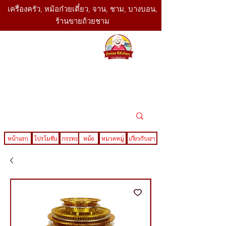
เครื่องครัว, หม้อก๋วยเตี๋ยว, จาน, ชาม, บางบอน,
ร้านขายถ้วยชาม
SBK
Today
ติดต่อเรา
02-416-
,061-325-
4782
2888
LINE ID : @sbktoday
หน้าแรก
โปรโมชั่น
กระทะ
หม้อ
หมวดหมู่
เกี่ยวกับเรา