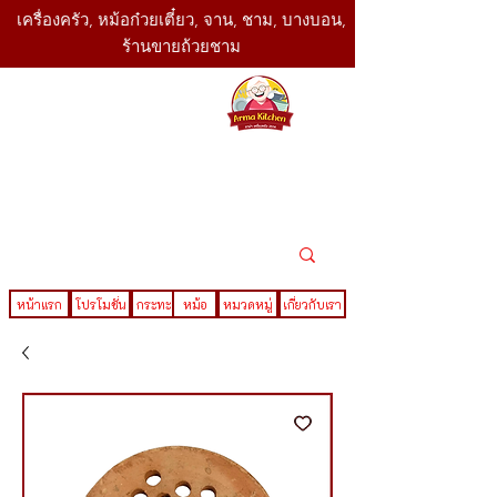
เครื่องครัว, หม้อก๋วยเตี๋ยว, จาน, ชาม, บางบอน,
ร้านขายถ้วยชาม
SBK
Today
ติดต่อเรา
02-416-
,061-325-
4782
2888
LINE ID : @sbktoday
หน้าแรก
โปรโมชั่น
กระทะ
หม้อ
หมวดหมู่
เกี่ยวกับเรา