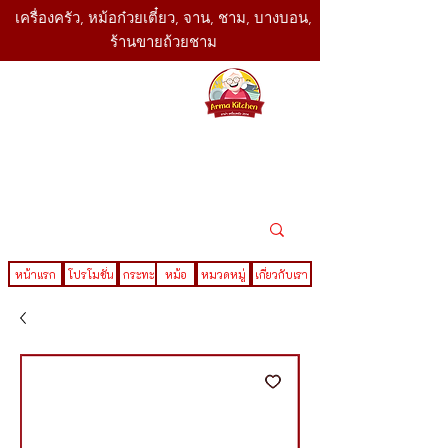
เครื่องครัว, หม้อก๋วยเตี๋ยว, จาน, ชาม, บางบอน,
ร้านขายถ้วยชาม
SBK
Today
ติดต่อเรา
02-416-
,061-325-
4782
2888
LINE ID : @sbktoday
หน้าแรก
โปรโมชั่น
กระทะ
หม้อ
หมวดหมู่
เกี่ยวกับเรา