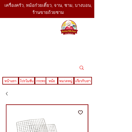
เครื่องครัว, หม้อก๋วยเตี๋ยว, จาน, ชาม, บางบอน,
ร้านขายถ้วยชาม
SBK
Today
ติดต่อเรา
02-416-
,061-325-
4782
2888
LINE ID : @sbktoday
หน้าแรก
โปรโมชั่น
กระทะ
หม้อ
หมวดหมู่
เกี่ยวกับเรา