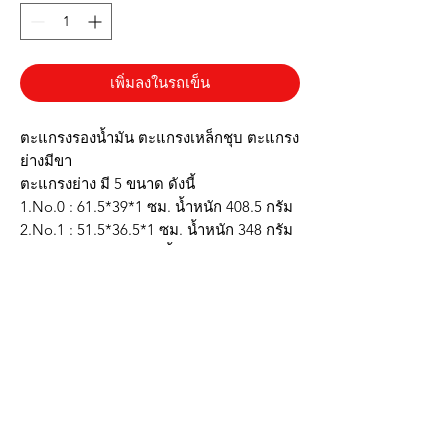
เพิ่มลงในรถเข็น
ตะแกรงรองน้ำมัน ตะแกรงเหล็กชุบ ตะแกรง
ย่างมีขา
ตะแกรงย่าง มี 5 ขนาด ดังนี้
1.No.0 : 61.5*39*1 ซม. น้ำหนัก 408.5 กรัม
2.No.1 : 51.5*36.5*1 ซม. น้ำหนัก 348 กรัม
3.No.2 : 40*29*1 ซม. น้ำหนัก 232.2 กรัม
4.No.3 : 31*24.5*1 ซม. น้ำหนัก 158.7 กรัม
5.No.4 : 23*23*1 ซม. น้ำหนัก 154.8 กรัม
* เหล็กหนาแข็งแรงทนทาน
* น้ำหนักเบา ใช้งานง่าย
* มีขายกสูงเหมาะกับการใส่ถาดรองน้ำมัน
***รูปภาพสินค้าจริงตรงปก***