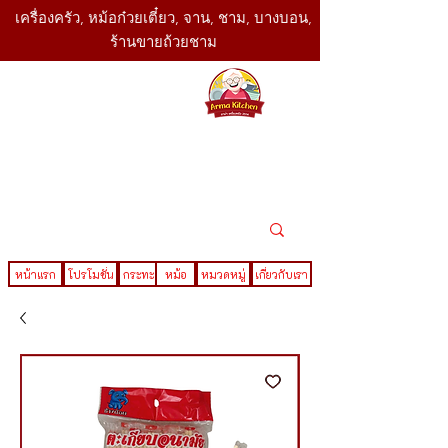
เครื่องครัว, หม้อก๋วยเตี๋ยว, จาน, ชาม, บางบอน,
ร้านขายถ้วยชาม
SBK
Today
ติดต่อเรา
02-416-
,061-325-
4782
2888
LINE ID : @sbktoday
หน้าแรก
โปรโมชั่น
กระทะ
หม้อ
หมวดหมู่
เกี่ยวกับเรา