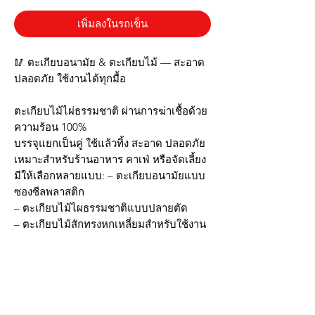
เพิ่มลงในรถเข็น
🥢 ตะเกียบอนามัย & ตะเกียบไม้ — สะอาด
ปลอดภัย ใช้งานได้ทุกมื้อ
ตะเกียบไม้ไผ่ธรรมชาติ ผ่านการฆ่าเชื้อด้วย
ความร้อน 100%
บรรจุแยกเป็นคู่ ใช้แล้วทิ้ง สะอาด ปลอดภัย
เหมาะสำหรับร้านอาหาร คาเฟ่ หรือจัดเลี้ยง
มีให้เลือกหลายแบบ: – ตะเกียบอนามัยแบบ
ซองซีลพลาสติก
– ตะเกียบไม้ไผธรรมชาติแบบปลายตัด
– ตะเกียบไม้สักทรงหกเหลี่ยมสำหรับใช้งาน
ซ้ำ
ขนาดมาตรฐาน 22–24 ซม.
ใช้ได้กับอาหารร้อน เย็น หรือเสิร์ฟคู่กับกล่อง
ข้าว/อาหารจานด่วน