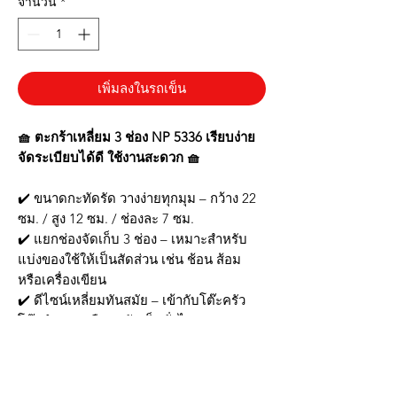
จำนวน
*
เพิ่มลงในรถเข็น
🧺 ตะกร้าเหลี่ยม 3 ช่อง NP 5336 เรียบง่าย
จัดระเบียบได้ดี ใช้งานสะดวก 🧺
✔️ ขนาดกะทัดรัด วางง่ายทุกมุม – กว้าง 22
ซม. / สูง 12 ซม. / ช่องละ 7 ซม.
✔️ แยกช่องจัดเก็บ 3 ช่อง – เหมาะสำหรับ
แบ่งของใช้ให้เป็นสัดส่วน เช่น ช้อน ส้อม
หรือเครื่องเขียน
✔️ ดีไซน์เหลี่ยมทันสมัย – เข้ากับโต๊ะครัว
โต๊ะทำงาน หรือมุมจัดเก็บทั่วไป
✔️ วัสดุคุณภาพดี – แข็งแรง ทนต่อการใช้
งานประจำวัน สีสันสดใส
✔️ น้ำหนักเบา เคลื่อนย้ายสะดวก – ใช้งาน