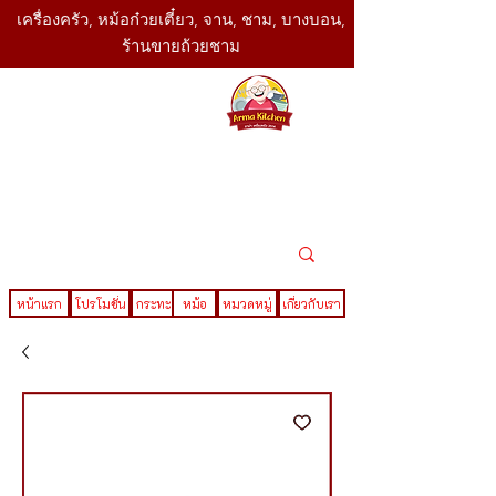
เครื่องครัว, หม้อก๋วยเตี๋ยว, จาน, ชาม, บางบอน,
ร้านขายถ้วยชาม
SBK
Today
ติดต่อเรา
02-416-
,061-325-
4782
2888
LINE ID : @sbktoday
หน้าแรก
โปรโมชั่น
กระทะ
หม้อ
หมวดหมู่
เกี่ยวกับเรา