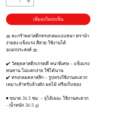
เพิ่มลงในรถเข็น
🧺 ตะกร้าพลาสติกทรงกลมแบบหนา ตราน่ำ
ง่ายฮง แข็งแรง สีสวย ใช้งานได้
อเนกประสงค์ 🧺
✔️ วัสดุพลาสติกเกรดดี หนาพิเศษ – แข็งแรง
ทนทาน ไม่แตกง่าย ใช้ได้นาน
✔️ ทรงกลมคลาสสิก – รูปทรงใช้งานสะดวก
เหมาะสำหรับล้างผัก ผลไม้ หรือเก็บของ
◾ ขนาด 36.5 ซม. – จุได้เยอะ ใช้งานสะดวก
- (น้ำหนัก 36.5 g)
✔️ สีสันสดใส – เพิ่มความสดชื่นให้พื้นที่ใช้
งาน เหมาะสำหรับทั้งใช้เองและจำหน่าย
✔️ ระบายน้ำดี – ช่องรูพอดี ไม่เล็กหรือใหญ่