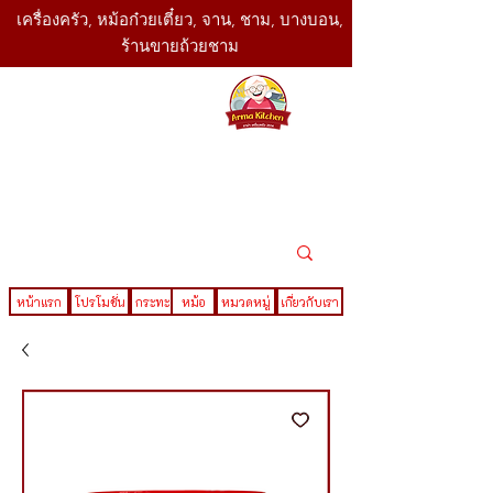
เครื่องครัว, หม้อก๋วยเตี๋ยว, จาน, ชาม, บางบอน,
ร้านขายถ้วยชาม
SBK
Today
ติดต่อเรา
02-416-
,061-325-
4782
2888
LINE ID : @sbktoday
หน้าแรก
โปรโมชั่น
กระทะ
หม้อ
หมวดหมู่
เกี่ยวกับเรา