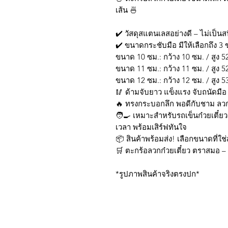
เส้น 🍜
✔️ วัสดุสแตนเลสอย่างดี – ไม่เป็นส
✔️ ขนาดกระชับมือ มีให้เลือกถึง 3
ขนาด 10 ซม.: กว้าง 10 ซม. / สูง 5
ขนาด 11 ซม.: กว้าง 11 ซม. / สูง 5
ขนาด 12 ซม.: กว้าง 12 ซม. / สูง 5
🥢 ด้ามจับยาว แข็งแรง จับถนัดมื
🔥 ทรงกระบอกลึก พอดีกับชาม ลวก
🧑‍🍳 เหมาะสำหรับรถเข็นก๋วยเตี๋ย
เวลา พร้อมเสิร์ฟทันใจ
📦 สินค้าพร้อมส่ง! เลือกขนาดที่ใช
🛒 ตะกร้อลวกก๋วยเตี๋ยว ตราสมอ – แ
*รูปภาพสินค้าจริงตรงปก*