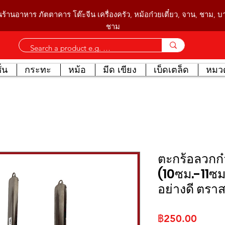
นร้านอาหาร ภัตตาคาร โต๊ะจีน เครื่องครัว, หม้อก๋วยเตี๋ยว, จาน, ชาม, 
ชาม
่น
กระทะ
หม้อ
มีด เขียง
เบ็ดเตล็ด
หมวด
ตะกร้อลวกก๋
(10ซม.-11ซ
อย่างดี ตรา
ราคา
฿250.00