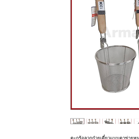
ตะกร้อลวกก๋วยเตี๋ยวแบบตาข่ายห