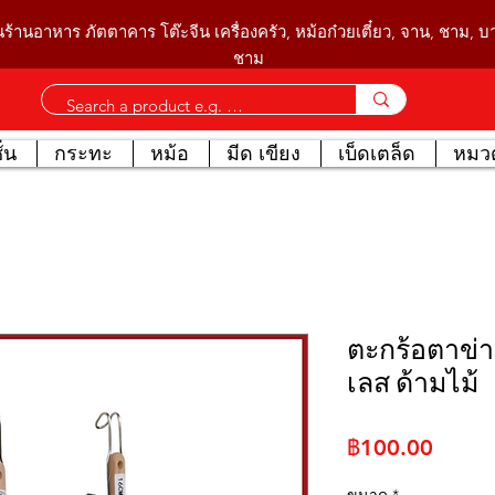
นร้านอาหาร ภัตตาคาร โต๊ะจีน เครื่องครัว, หม้อก๋วยเตี๋ยว, จาน, ชาม, 
ชาม
่น
กระทะ
หม้อ
มีด เขียง
เบ็ดเตล็ด
หมวด
ตะกร้อตาข่
เลส ด้ามไม้
ราคา
฿100.00