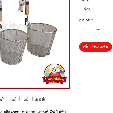
ขนาด
*
เลือก
จำนวน
*
เพิ่มลงในรถเข็น
นา ผลิตจากสแตนเลสคุณภาพดี ด้ามไม้จับ