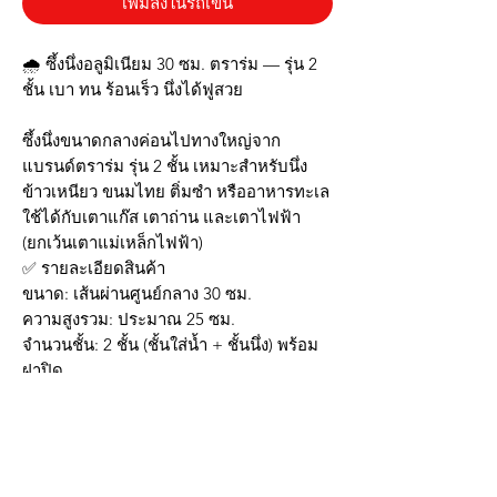
เพิ่มลงในรถเข็น
🌧️ ซึ้งนึ่งอลูมิเนียม 30 ซม. ตราร่ม — รุ่น 2
ชั้น เบา ทน ร้อนเร็ว นึ่งได้ฟูสวย
ซึ้งนึ่งขนาดกลางค่อนไปทางใหญ่จาก
แบรนด์ตราร่ม รุ่น 2 ชั้น เหมาะสำหรับนึ่ง
ข้าวเหนียว ขนมไทย ติ่มซำ หรืออาหารทะเล
ใช้ได้กับเตาแก๊ส เตาถ่าน และเตาไฟฟ้า
(ยกเว้นเตาแม่เหล็กไฟฟ้า)
✅ รายละเอียดสินค้า
ขนาด: เส้นผ่านศูนย์กลาง 30 ซม.
ความสูงรวม: ประมาณ 25 ซม.
จำนวนชั้น: 2 ชั้น (ชั้นใส่น้ำ + ชั้นนึ่ง) พร้อม
ฝาปิด
วัสดุ: อลูมิเนียมหนา เบา ทนร้อน กระจาย
ความร้อนได้ดี
หูจับ: เบกาไลท์กันร้อน จับถนัดมือ
น้ำหนักเบา เคลื่อนย้ายสะดวก