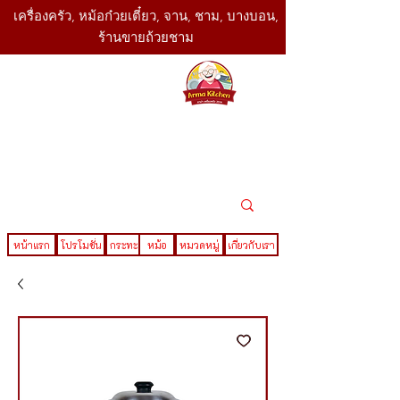
เครื่องครัว, หม้อก๋วยเตี๋ยว, จาน, ชาม, บางบอน,
ร้านขายถ้วยชาม
SBK
Today
ติดต่อเรา
02-416-
,061-325-
4782
2888
LINE ID : @sbktoday
หน้าแรก
โปรโมชั่น
กระทะ
หม้อ
หมวดหมู่
เกี่ยวกับเรา