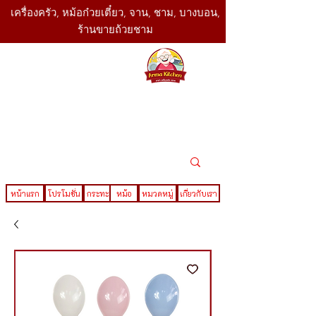
เครื่องครัว, หม้อก๋วยเตี๋ยว, จาน, ชาม, บางบอน,
ร้านขายถ้วยชาม
SBK
Today
ติดต่อเรา
02-416-
,061-325-
4782
2888
LINE ID : @sbktoday
หน้าแรก
โปรโมชั่น
กระทะ
หม้อ
หมวดหมู่
เกี่ยวกับเรา