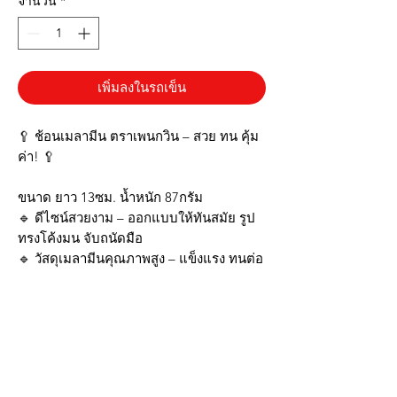
จำนวน
*
เพิ่มลงในรถเข็น
🥄 ช้อนเมลามีน ตราเพนกวิน – สวย ทน คุ้ม
ค่า! 🥄
ขนาด ยาว 13ซม. น้ำหนัก 87กรัม
🔹 ดีไซน์สวยงาม – ออกแบบให้ทันสมัย รูป
ทรงโค้งมน จับถนัดมือ
🔹 วัสดุเมลามีนคุณภาพสูง – แข็งแรง ทนต่อ
แรงกระแทก ไม่แตกง่าย ใช้งานได้ยาวนาน
🔹 เหมาะสำหรับร้านอาหารและครัวเรือน –
ใช้ได้กับทุกมื้ออาหาร เพิ่มความสวยงามให้
โต๊ะอาหาร
🔹 ทำความสะอาดง่าย – ไม่ดูดซับกลิ่น ไม่
เป็นคราบ พร้อมใช้งานทุกวัน