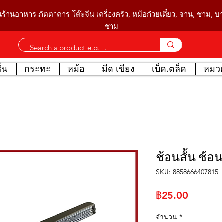
นร้านอาหาร ภัตตาคาร โต๊ะจีน เครื่องครัว, หม้อก๋วยเตี๋ยว, จาน, ชาม, 
ชาม
่น
กระทะ
หม้อ
มีด เขียง
เบ็ดเตล็ด
หมวด
ช้อนสั้น ช
SKU: 8858666407815
ราคา
฿25.00
จำนวน
*