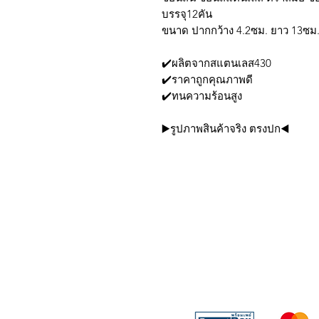
บรรจุ12คัน
ขนาด ปากกว้าง 4.2ซม. ยาว 13ซม
✔️ผลิตจากสแตนเลส430
✔️ราคาถูกคุณภาพดี
✔️ทนความร้อนสูง
▶️รูปภาพสินค้าจริง ตรงปก◀️
บริการส่งด่วน เฉพาะใน
Line: @sbktoday (อย่าลื
We accept the followin