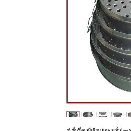
🥣 ชั้นซึ้งอลูมิเนียม (เฉพาะชั้น) —