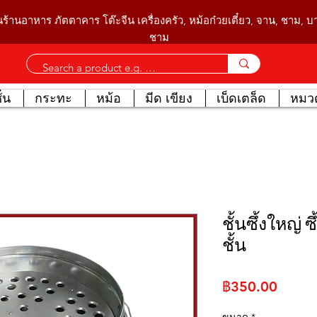
นร้านอาหาร ภัตตาคาร โต๊ะจีน เครื่องครัว, หม้อก๋วยเตี๋ยว, จาน, ชาม, 
ชาม
่น
กระทะ
หม้อ
มีด เขียง
เบ็ดเตล็ด
หมวด
ชั้นซึ้งใหญ่ 
ชั้น
ราคา
฿350.00