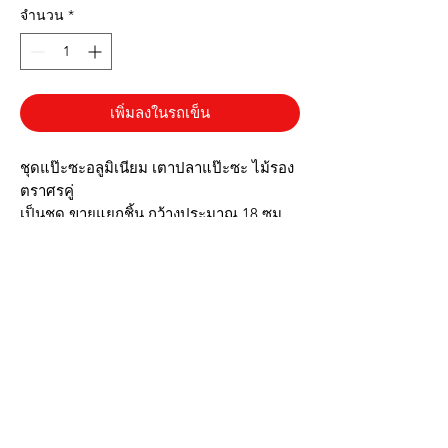
จำนวน
*
เพิ่มลงในรถเข็น
ชุดแป๊ะซะอลูมิเนียม เตาปลาแป๊ะซะ ไม้รอง
ตราศรคู่
เป็นชุด ขายแยกชิ้น กว้างประมาณ 18 ซม
ยาวประมาณ 40 ซม
✔️ผลิตจากอลูมิเนียม
✔️สวยงามเหมาะกับร้านอาหาร
✔️ขนาดพอดีกับตัวปลา
✔️น้ำหนักเบา ยกง่าย
▶️รูปภาพสินค้าจริง ตรงปก◀️