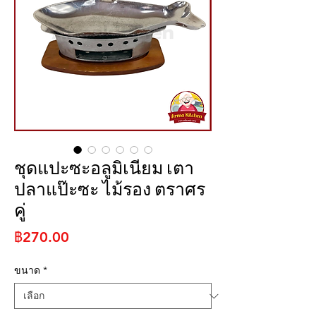
ชุดแปะซะอลูมิเนียม เตา
ปลาแป๊ะซะ ไม้รอง ตราศร
คู่
ราคา
฿270.00
ขนาด
*