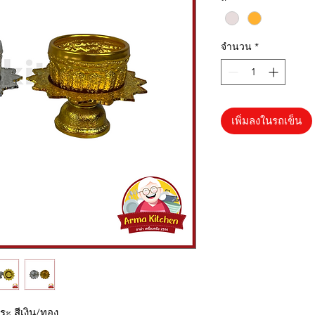
จำนวน
*
เพิ่มลงในรถเข็น
ระ สีเงิน/ทอง