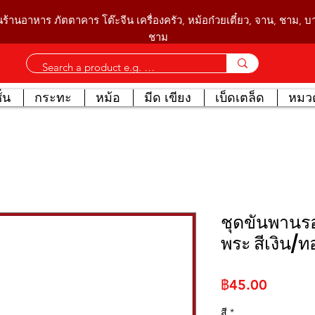
นร้านอาหาร ภัตตาคาร โต๊ะจีน เครื่องครัว, หม้อก๋วยเตี๋ยว, จาน, ชาม, 
ชาม
่น
กระทะ
หม้อ
มีด เขียง
เบ็ดเตล็ด
หมวด
ชุดขันพานรอ
พระ สีเงิน/ท
ราคา
฿45.00
สี
*