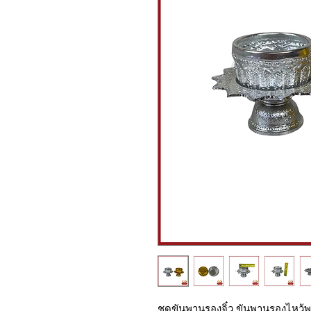
ชุดขันพานรองจิ๋ว ขันพานรองไหว้พ