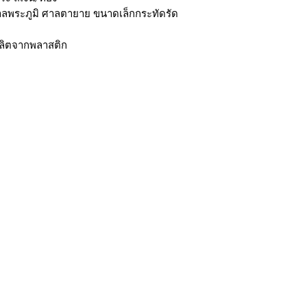
าลพระภูมิ ศาลตายาย ขนาดเล็กกระทัดรัด
ผลิตจากพลาสติก
กรุงเทพ ติดต่อไลน์ร้านในเวลาทำการเท่านั้นนะครับ (07:00 - 17:00) วั
มใส่ @ นะครับ)
ถ้าต้องการราคาส่ง ยกโหล สามารถติดต่อ Line หรือ