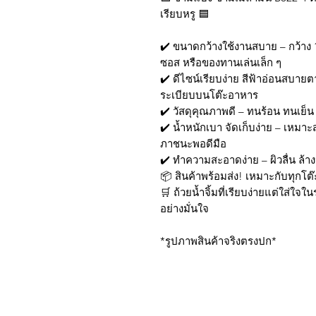
เรียบหรู 🟦
✔️ ขนาดกว้างใช้งานสบาย – กว้าง 1
ซอส หรือของทานเล่นเล็ก ๆ
✔️ ดีไซน์เรียบง่าย สีฟ้าอ่อนสบายต
ระเบียบบนโต๊ะอาหาร
✔️ วัสดุคุณภาพดี – ทนร้อน ทนเย็น
✔️ น้ำหนักเบา จัดเก็บง่าย – เหมา
ภาชนะพอดีมือ
✔️ ทำความสะอาดง่าย – ผิวลื่น ล้
📦 สินค้าพร้อมส่ง! เหมาะกับทุกโต
🛒 ถ้วยน้ำจิ้มที่เรียบง่ายแต่ใส่ใจ
อย่างมั่นใจ
*รูปภาพสินค้าจริงตรงปก*