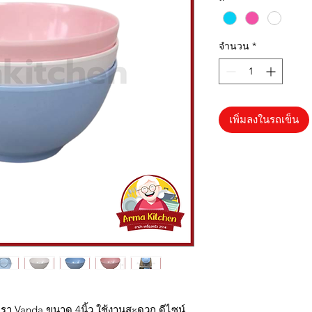
จำนวน
*
เพิ่มลงในรถเข็น
รา Vanda ขนาด 4นิ้ว ใช้งานสะดวก ดีไซน์