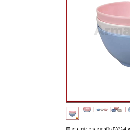
🟦 ชามแบ่ง ชามเมลามีน B822-4 ต