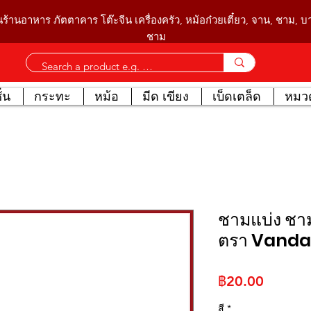
นร้านอาหาร ภัตตาคาร โต๊ะจีน เครื่องครัว, หม้อก๋วยเตี๋ยว, จาน, ชาม, 
ชาม
่น
กระทะ
หม้อ
มีด เขียง
เบ็ดเตล็ด
หมวด
ชามแบ่ง ชา
ตรา Vanda
ราคา
฿20.00
สี
*