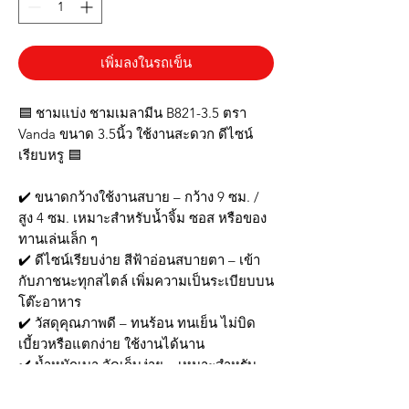
เพิ่มลงในรถเข็น
🟦 ชามแบ่ง ชามเมลามีน B821-3.5 ตรา
Vanda ขนาด 3.5นิ้ว ใช้งานสะดวก ดีไซน์
เรียบหรู 🟦
✔️ ขนาดกว้างใช้งานสบาย – กว้าง 9 ซม. /
สูง 4 ซม. เหมาะสำหรับน้ำจิ้ม ซอส หรือของ
ทานเล่นเล็ก ๆ
✔️ ดีไซน์เรียบง่าย สีฟ้าอ่อนสบายตา – เข้า
กับภาชนะทุกสไตล์ เพิ่มความเป็นระเบียบบน
โต๊ะอาหาร
✔️ วัสดุคุณภาพดี – ทนร้อน ทนเย็น ไม่บิด
เบี้ยวหรือแตกง่าย ใช้งานได้นาน
✔️ น้ำหนักเบา จัดเก็บง่าย – เหมาะสำหรับ
ร้านอาหารและครัวเรือนที่ต้องการภาชนะ
พอดีมือ