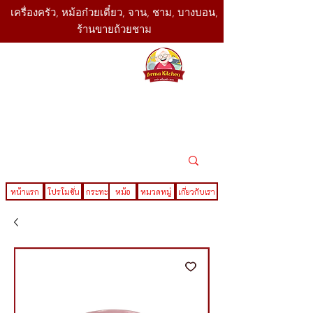
เครื่องครัว, หม้อก๋วยเตี๋ยว, จาน, ชาม, บางบอน,
ร้านขายถ้วยชาม
SBK
Today
ติดต่อเรา
02-416-
,061-325-
4782
2888
LINE ID : @sbktoday
หน้าแรก
โปรโมชั่น
กระทะ
หม้อ
หมวดหมู่
เกี่ยวกับเรา