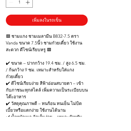
เพิ่มลงในรถเข็น
🟦 ชามแกง ชามเมลามีน B832-7.5 ตรา
Vanda ขนาด 7.5นิ้ว ชามก๋วยเตี๋ยว ใช้งาน
สะดวก ดีไซน์เรียบหรู 🟦
✔️ ขนาด – ปากกว้าง 19.4 ซม. / สูง 6.5 ซม.
/ ก้นกว้าง 9 ซม. เหมาะสำหรับใส่แกง
ก๋วยเตี๋ยว
✔️ ดีไซน์เรียบง่าย สีฟ้าอ่อนสบายตา – เข้า
กับภาชนะทุกสไตล์ เพิ่มความเป็นระเบียบบน
โต๊ะอาหาร
✔️ วัสดุคุณภาพดี – ทนร้อน ทนเย็น ไม่บิด
เบี้ยวหรือแตกง่าย ใช้งานได้นาน
✔️ น้ำหนักเบา จัดเก็บง่าย – เหมาะสำหรับ
ร้านอาหารและครัวเรือนที่ต้องการภาชนะ
พอดีมือ