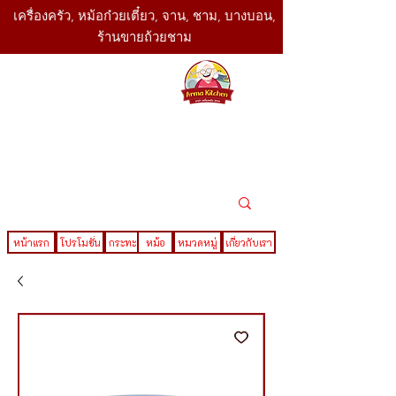
เครื่องครัว, หม้อก๋วยเตี๋ยว, จาน, ชาม, บางบอน,
ร้านขายถ้วยชาม
SBK
Today
ติดต่อเรา
02-416-
,061-325-
4782
2888
LINE ID : @sbktoday
หน้าแรก
โปรโมชั่น
กระทะ
หม้อ
หมวดหมู่
เกี่ยวกับเรา