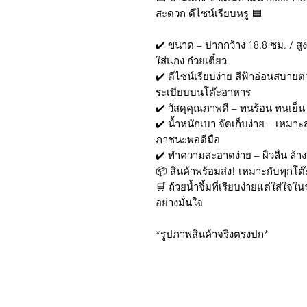
สะดวก ดีไซน์เรียบหรู 🟦
✔️ ขนาด – ปากกว้าง 18.8 ซม. / สูง
ใส่แกง ก๋วยเตี๋ยว
✔️ ดีไซน์เรียบง่าย สีฟ้าอ่อนสบายต
ระเบียบบนโต๊ะอาหาร
✔️ วัสดุคุณภาพดี – ทนร้อน ทนเย็น
✔️ น้ำหนักเบา จัดเก็บง่าย – เหมา
ภาชนะพอดีมือ
✔️ ทำความสะอาดง่าย – ผิวลื่น ล้
📦 สินค้าพร้อมส่ง! เหมาะกับทุกโต
🛒 ถ้วยน้ำจิ้มที่เรียบง่ายแต่ใส่ใจ
อย่างมั่นใจ
*รูปภาพสินค้าจริงตรงปก*