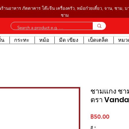
นร้านอาหาร ภัตตาคาร โต๊ะจีน เครื่องครัว, หม้อก๋วยเตี๋ยว, จาน, ชาม, 
ชาม
่น
กระทะ
หม้อ
มีด เขียง
เบ็ดเตล็ด
หมวด
ชามแกง ชาม
ตรา Vanda
ราคา
฿50.00
สี
*