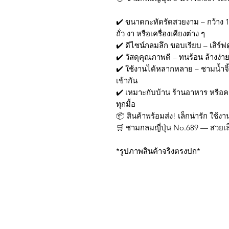
✔️ ขนาดกะทัดรัดสวยงาม – กว้าง 12
ถั่ว งา หรือเครื่องเคียงต่าง ๆ
✔️ ดีไซน์กลมลึก ขอบเรียบ – เสิร์ฟดู
✔️ วัสดุคุณภาพดี – ทนร้อน ล้างง่
✔️ ใช้งานได้หลากหลาย – ชามน้ำจิ
เข้ากัน
✔️ เหมาะกับบ้าน ร้านอาหาร หรือคาเ
ทุกมื้อ
📦 สินค้าพร้อมส่ง! เล็กน่ารัก ใช้
🛒 ชามกลมญี่ปุ่น No.689 — สวยเ
*รูปภาพสินค้าจริงตรงปก*
บริการส่งด่วน เฉพาะใน
Line: @sbktoday (อย่าลื