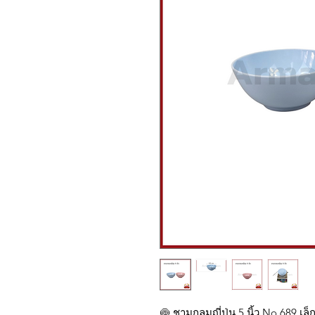
🍥 ชามกลมญี่ปุ่น 5 นิ้ว No.689 เล็ก