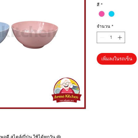
สี
*
จำนวน
*
เพิ่มลงในรถเข็น
พอดี สไตล์ญี่ปุ่น ใช้ได้ทุกวัน 🍥