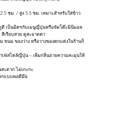
.5 ซม. / สูง 5.5 ซม. เหมาะสำหรับใส่ข้าว
ดี เป็นมิตรกับเมนูญี่ปุ่นหรือจัดโต๊ะมินิมอล
าย สีเรียบสวย ดูสะอาดตา
้ม ขนม ของว่าง หรือวางของตกแต่งในร้านก็
ฟ่สไตล์ญี่ปุ่น – เพิ่มกลิ่นอายความละมุนให้
งานสะดวก ไม่เกะกะ
ล็กแบบพอดีมือ
กรุงเทพ ติดต่อไลน์ร้านในเวลาทำการเท่านั้นนะครับ (07:00 - 17:00) วั
มใส่ @ นะครับ)
ถ้าต้องการราคาส่ง ยกโหล สามารถติดต่อ Line หรือ