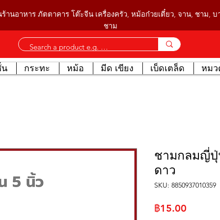
นร้านอาหาร ภัตตาคาร โต๊ะจีน เครื่องครัว, หม้อก๋วยเตี๋ยว, จาน, ชาม, 
ชาม
่น
กระทะ
หม้อ
มีด เขียง
เบ็ดเตล็ด
หมวด
ชามกลมญี่ปุ
ดาว
SKU: 8850937010359
ราคา
฿15.00