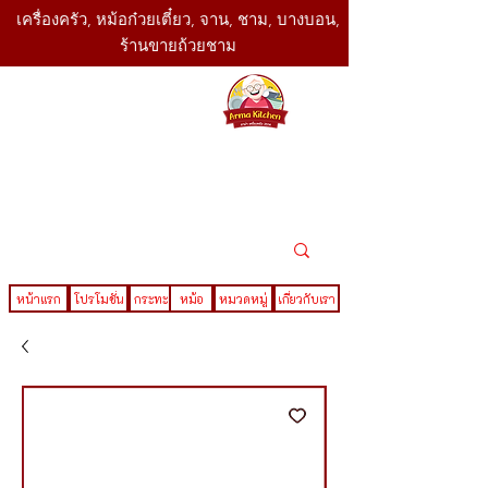
เครื่องครัว, หม้อก๋วยเตี๋ยว, จาน, ชาม, บางบอน,
ร้านขายถ้วยชาม
SBK
Today
ติดต่อเรา
02-416-
,061-325-
4782
2888
LINE ID : @sbktoday
หน้าแรก
โปรโมชั่น
กระทะ
หม้อ
หมวดหมู่
เกี่ยวกับเรา