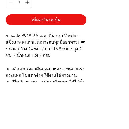
เพิ่มลงในรถเข็น
จานเปล P918-9.5 เมลามีน ตรา Vanda –
แข็งแรง ทนทาน เหมาะกับทุกมื้ออาหาร! 🍽️
ขนาด กว้าง 24 ซม. / ยาว 16.5 ซม. / สูง 2
ซม. / น้ำหนัก 134.7 กรัม
🔹 ผลิตจากเมลามีนคุณภาพสูง – ทนต่อแรง
กระแทก ไม่แตกง่าย ใช้งานได้ยาวนาน
🔹 ดีไซน์สวยงาม – รูปทรงเรียบหรู ใช้ได้ทั้ง
ในร้านอาหารและครัวเรือน
🔹 ทำความสะอาดง่าย – ไม่ดูดซับกลิ่น ไม่
เป็นคราบ พร้อมใช้งานทุกวัน
🔹 ปลอดภัยต่อสุขภาพ – ทนต่อความร้อน
ใช้กับอาหารร้อนได้อย่างมั่นใจ
ให้โต๊ะอาหารของคุณดูดีขึ้น พร้อมเสิร์ฟทุก
เมนูอย่างมืออาชีพ สั่งซื้อเลย! 🏃‍♂️💨