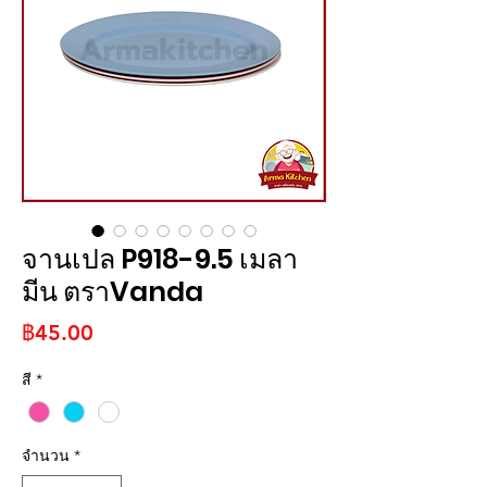
จานเปล P918-9.5 เมลา
มีน ตราVanda
ราคา
฿45.00
สี
*
จำนวน
*