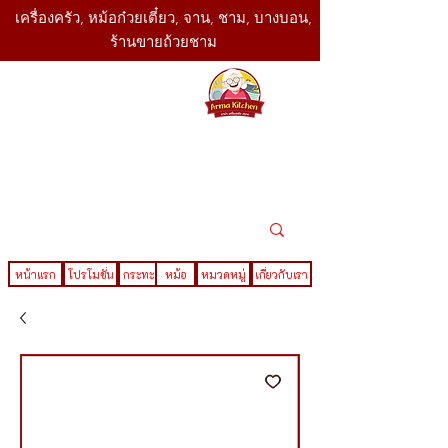
เครื่องครัว, หม้อก๋วยเตี๋ยว, จาน, ชาม, บางบอน,
ร้านขายถ้วยชาม
SBK
Today
ติดต่อเรา
02-416-
,061-325-
4782
2888
LINE ID : @sbktoday
หน้าแรก
โปรโมชั่น
กระทะ
หม้อ
หมวดหมู่
เกี่ยวกับเรา