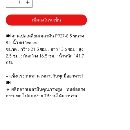
เพิ่มลงในรถเข็น
🍽️ จานเปลเหลี่ยมเมลามีน P927-8.5 ขนาด
8.5 นิ้ว ตราVanda
ขนาด : กว้าง 21.5 ซม. : ยาว 13.6 ซม. : สูง
2.5 ซม. : ก้นกว้าง 16.5 ซม. : น้ำหนัก 141.7
กรัม
– แข็งแรง ทนทาน เหมาะกับทุกมื้ออาหาร!
🍽️
🔹 ผลิตจากเมลามีนคุณภาพสูง – ทนต่อแรง
กระแทก ไม่แตกง่าย ใช้งานได้ยาวนาน
🔹 ดีไซน์สวยงาม – รูปทรงเรียบหรู ใช้ได้ทั้ง
ในร้านอาหารและครัวเรือน
🔹 ทำความสะอาดง่าย – ไม่ดูดซับกลิ่น ไม่
เป็นคราบ พร้อมใช้งานทุกวัน
🔹 ปลอดภัยต่อสุขภาพ – ทนต่อความร้อน