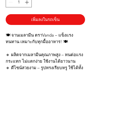
เพิ่มลงในรถเข็น
🍽️ จานเมลามีน ตราVanda – แข็งแรง
ทนทาน เหมาะกับทุกมื้ออาหาร! 🍽️
🔹 ผลิตจากเมลามีนคุณภาพสูง – ทนต่อแรง
กระแทก ไม่แตกง่าย ใช้งานได้ยาวนาน
🔹 ดีไซน์สวยงาม – รูปทรงเรียบหรู ใช้ได้ทั้ง
ในร้านอาหารและครัวเรือน
🔹 ทำความสะอาดง่าย – ไม่ดูดซับกลิ่น ไม่
เป็นคราบ พร้อมใช้งานทุกวัน
🔹 ปลอดภัยต่อสุขภาพ – ทนต่อความร้อน
ใช้กับอาหารร้อนได้อย่างมั่นใจ
ให้โต๊ะอาหารของคุณดูดีขึ้น พร้อมเสิร์ฟทุก
เมนูอย่างมืออาชีพ สั่งซื้อเลย! 🏃‍♂️💨
*รูปภาพสินค้าจริงตรงปก*