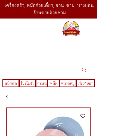
เครื่องครัว, หม้อก๋วยเตี๋ยว, จาน, ชาม, บางบอน,
ร้านขายถ้วยชาม
SBK
Today
ติดต่อเรา
02-416-
,061-325-
4782
2888
LINE ID : @sbktoday
หน้าแรก
โปรโมชั่น
กระทะ
หม้อ
หมวดหมู่
เกี่ยวกับเรา