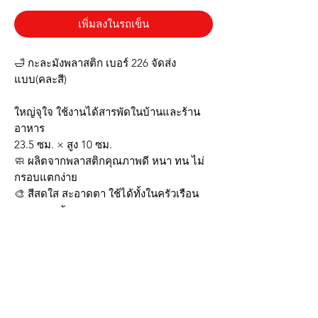
เพิ่มลงในรถเข็น
🛁 กะละมังพลาสติก เบอร์ 226 จัดส่ง
แบบ(คละสี)
ใหญ่จุใจ ใช้งานได้สารพัดในบ้านและร้าน
อาหาร
23.5 ซม. × สูง 10 ซม.
🧼 ผลิตจากพลาสติกคุณภาพดี หนา ทน ไม่
กรอบแตกง่าย
🎨 สีสดใส สะอาดตา ใช้ได้ทั้งในครัวเรือน
และงานหนัก
💪 เหมาะสำหรับซักผ้า ล้างผัก ใส่อาหาร
หรือปลูกต้นไม้
จุดเด่น
✔️ ขอบหนา จับถนัดมือ เคลื่อนย้ายสะดวก
✔️ ดีไซน์เรียบง่าย ใช้งานได้ทุกพื้นที่