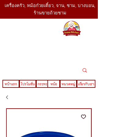
เครื่องครัว, หม้อก๋วยเตี๋ยว, จาน, ชาม, บางบอน,
ร้านขายถ้วยชาม
SBK
Today
ติดต่อเรา
02-416-
,061-325-
4782
2888
LINE ID : @sbktoday
หน้าแรก
โปรโมชั่น
กระทะ
หม้อ
หมวดหมู่
เกี่ยวกับเรา