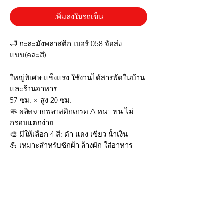
เพิ่มลงในรถเข็น
🛁 กะละมังพลาสติก เบอร์ 058 จัดส่ง
แบบ(คละสี)
ใหญ่พิเศษ แข็งแรง ใช้งานได้สารพัดในบ้าน
และร้านอาหาร
57 ซม. × สูง 20 ซม.
🧼 ผลิตจากพลาสติกเกรด A หนา ทน ไม่
กรอบแตกง่าย
🎨 มีให้เลือก 4 สี: ดำ แดง เขียว น้ำเงิน
💪 เหมาะสำหรับซักผ้า ล้างผัก ใส่อาหาร
หรือปลูกต้นไม้
จุดเด่น
✔️ ขนาดใหญ่พิเศษ ใช้งานได้จุใจ
✔️ ขอบหนา จับถนัดมือ เคลื่อนย้ายสะดวก
✔️ ทนอุณหภูมิได้ตั้งแต่ 10°C ถึง 80°C