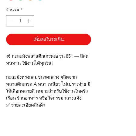
จำนวน
*
เพิ่มลงในรถเข็น
🥣 กะละมังพลาสติกเกรดเอ รุ่น 851 — สีสด
ทนทาน ใช้งานได้ทุกวัน!
กะละมังทรงกลมขนาดกลาง ผลิตจาก
พลาสติกเกรด A หนา เหนียว ไม่เปราะง่าย มี
ให้เลือกหลายสี เหมาะสำหรับใช้งานในครัว
เรือน ร้านอาหาร หรือกิจกรรมกลางแจ้ง
✅ รายละเอียดสินค้า
ขนาด: กว้าง 40 ซม. x สูง 15 ซม
วัสดุ: พลาสติกเกรด A อย่างหนา
สี: มีให้เลือกหลายสี เช่น แดง น้ำเงิน เขียว
ชมพู