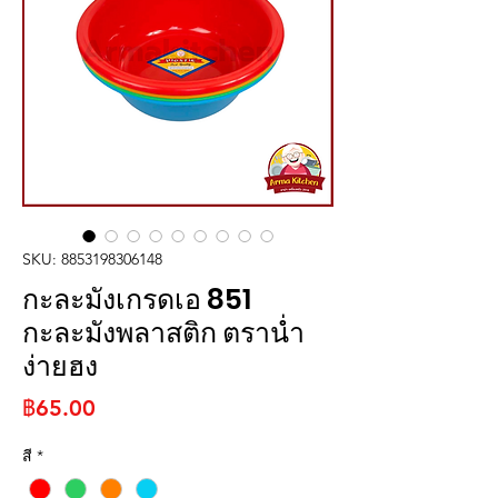
SKU: 8853198306148
กะละมังเกรดเอ 851
กะละมังพลาสติก ตราน่ำ
ง่ายฮง
ราคา
฿65.00
สี
*