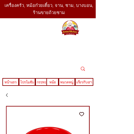
เครื่องครัว, หม้อก๋วยเตี๋ยว, จาน, ชาม, บางบอน,
ร้านขายถ้วยชาม
SBK
Today
ติดต่อเรา
02-416-
,061-325-
4782
2888
LINE ID : @sbktoday
หน้าแรก
โปรโมชั่น
กระทะ
หม้อ
หมวดหมู่
เกี่ยวกับเรา