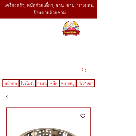
เครื่องครัว, หม้อก๋วยเตี๋ยว, จาน, ชาม, บางบอน,
ร้านขายถ้วยชาม
SBK
Today
ติดต่อเรา
02-416-
,061-325-
4782
2888
LINE ID : @sbktoday
หน้าแรก
โปรโมชั่น
กระทะ
หม้อ
หมวดหมู่
เกี่ยวกับเรา