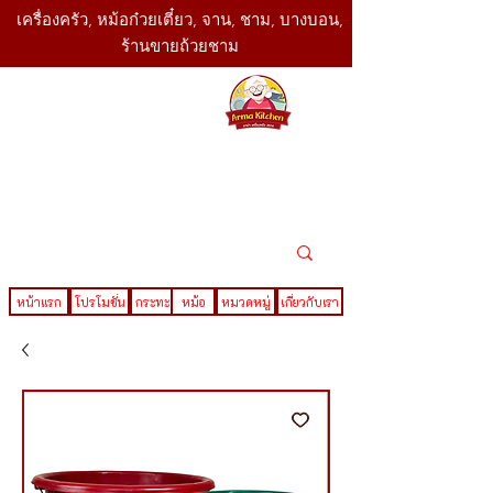
เครื่องครัว, หม้อก๋วยเตี๋ยว, จาน, ชาม, บางบอน,
ร้านขายถ้วยชาม
SBK
Today
ติดต่อเรา
02-416-
,061-325-
4782
2888
LINE ID : @sbktoday
หน้าแรก
โปรโมชั่น
กระทะ
หม้อ
หมวดหมู่
เกี่ยวกับเรา