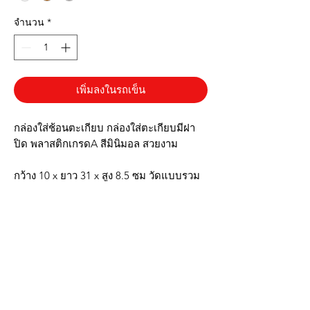
จำนวน
*
เพิ่มลงในรถเข็น
กล่องใส่ช้อนตะเกียบ กล่องใส่ตะเกียบมีฝา
ปิด พลาสติกเกรดA สีมินิมอล สวยงาม
กว้าง 10 x ยาว 31 x สูง 8.5 ซม วัดแบบรวม
ฝาปิด
✔️พลาสติกหนา ทนทาน
✔️ทนความร้อน
✔️ใช้งานได้หลายประเภท
✔️สีสวยงามมินิมอล
✔️มีรู ระบายน้ำ น้ำไม่ขัง