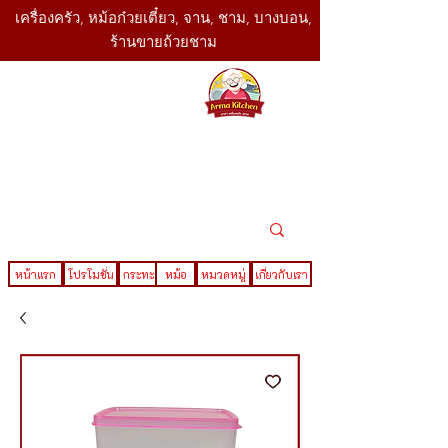
เครื่องครัว, หม้อก๋วยเตี๋ยว, จาน, ชาม, บางบอน,
ร้านขายถ้วยชาม
SBK
Today
ติดต่อเรา
02-416-
,061-325-
4782
2888
LINE ID : @sbktoday
หน้าแรก
โปรโมชั่น
กระทะ
หม้อ
หมวดหมู่
เกี่ยวกับเรา