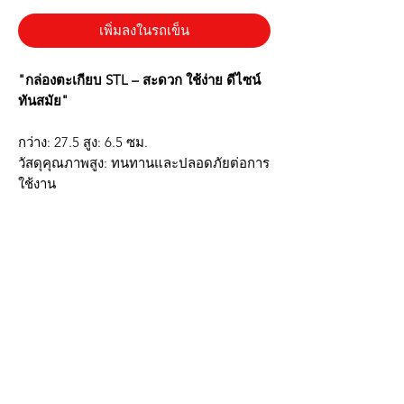
เพิ่มลงในรถเข็น
"กล่องตะเกียบ STL – สะดวก ใช้ง่าย ดีไซน์
ทันสมัย"
กว่าง: 27.5 สูง: 6.5 ซม.
วัสดุคุณภาพสูง: ทนทานและปลอดภัยต่อการ
ใช้งาน
เหมาะกับทุกการพกพา: น้ำหนักเบา พกพา
สะดวก
ดีไซน์ที่คุณเลือกได้: มีหลายแบบ หลายสี ให้
เหมาะกับสไตล์ของคุณ
รักษาความสะอาด: ป้องกันเชื้อโรคและฝุ่น
กล่องตะเกียบที่ใครๆ ก็อยากมี!
*รูปภาพสินค้าจริงตรงปก*