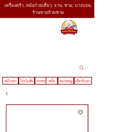
เครื่องครัว, หม้อก๋วยเตี๋ยว, จาน, ชาม, บางบอน,
ร้านขายถ้วยชาม
SBK
Today
ติดต่อเรา
02-416-
,061-325-
4782
2888
LINE ID : @sbktoday
หน้าแรก
โปรโมชั่น
กระทะ
หม้อ
หมวดหมู่
เกี่ยวกับเรา