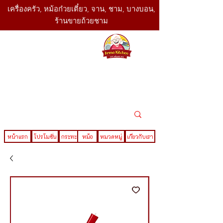
เครื่องครัว, หม้อก๋วยเตี๋ยว, จาน, ชาม, บางบอน,
ร้านขายถ้วยชาม
SBK
Today
ติดต่อเรา
02-416-
,061-325-
4782
2888
LINE ID : @sbktoday
หน้าแรก
โปรโมชั่น
กระทะ
หม้อ
หมวดหมู่
เกี่ยวกับเรา