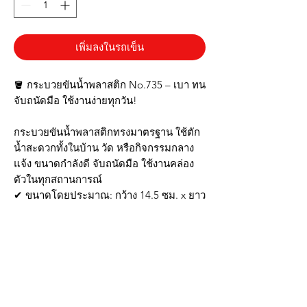
เพิ่มลงในรถเข็น
🪣 กระบวยขันน้ำพลาสติก No.735 – เบา ทน
จับถนัดมือ ใช้งานง่ายทุกวัน!
กระบวยขันน้ำพลาสติกทรงมาตรฐาน ใช้ตัก
น้ำสะดวกทั้งในบ้าน วัด หรือกิจกรรมกลาง
แจ้ง ขนาดกำลังดี จับถนัดมือ ใช้งานคล่อง
ตัวในทุกสถานการณ์
✔ ขนาดโดยประมาณ: กว้าง 14.5 ซม. x ยาว
22 ซม. x สูง 7 ซม.
✔ วัสดุพลาสติกคุณภาพดี ทนทาน ไม่เปราะ
✔ ด้ามจับเรียบ ถนัดมือ ไม่ลื่นเวลาใช้งาน
✔ เหมาะสำหรับตักน้ำ อาบน้ำ หรือใช้ในพิธี
ทั่วไป
✔ สีสันสดใส มีให้เลือกหลายแบบ เติม
บรรยากาศสดชื่น