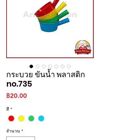
กระบวย ขันน้ำ พลาสติก
no.735
ราคา
฿20.00
สี
*
จำนวน
*