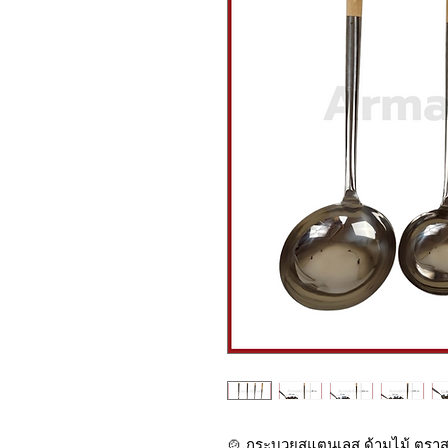
🍲 กระบวยสแตนเลส ด้ามไม้ ตราสม