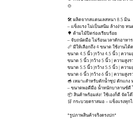
🍲
🛠️ ผลิตจากสแตนเลสหนา 8.5 มิน
– แข็งแรง ไม่เป็นสนิม ล้างง่าย ท
🌳 ด้ามไม้ปิดร่องเรียบร้อย
– จับถนัดมือ ไม่ร้อนเวลาตักอาหารร
📏 มีให้เลือกถึง 4 ขนาด ใช้งานไ
ขนาด 4.5 นิ้ว |กว้าง 4.5 นิ้ว | ควา
ขนาด 5 นิ้ว |กว้าง 5 นิ้ว | ความสูง
ขนาด 5.5 นิ้ว |กว้าง 5.5 นิ้ว | ควา
ขนาด 6 นิ้ว |กว้าง 6 นิ้ว | ความสูง
🥣 เหมาะสำหรับตักน้ำซุป ตักแกง 
– ขนาดพอดีมือ น้ำหนักบาลานซ์ดี ไ
📦 สินค้าพร้อมส่ง! ใช้เองก็ดี จัดโต
🛒 กระบวยตราสมอ – แข็งแรงทุกไซซ
*รูปภาพสินค้าจริงตรงปก*