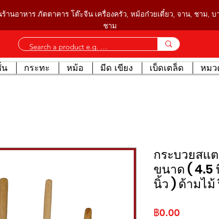
นร้านอาหาร ภัตตาคาร โต๊ะจีน เครื่องครัว, หม้อก๋วยเตี๋ยว, จาน, ชาม, 
ชาม
่น
กระทะ
หม้อ
มีด เขียง
เบ็ดเตล็ด
หมวด
กระบวยสแต
ขนาด ( 4.5 นิ้
นิ้ว ) ด้ามไม้
ราคา
฿0.00