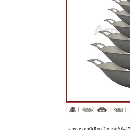
🍳 กระทะอลูมิเนียม 2 หู เบอร์ 8–