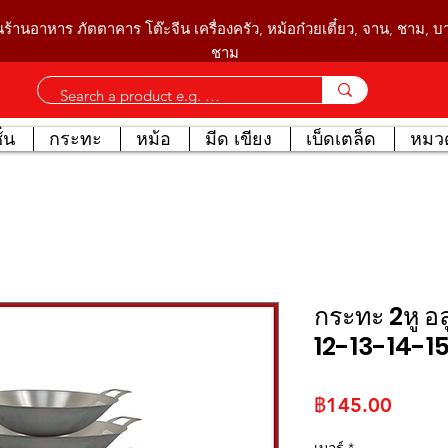
นร้านอาหาร ภัตตาคาร โต๊ะจีน เครื่องครัว, หม้อก๋วยเตี๋ยว, จาน, ชาม, 
ชาม
่น
กระทะ
หม้อ
มีด เขียง
เบ็ดเตล็ด
หมวด
กระทะ 2หู อล
12-13-14-15
ราคา
฿145.00