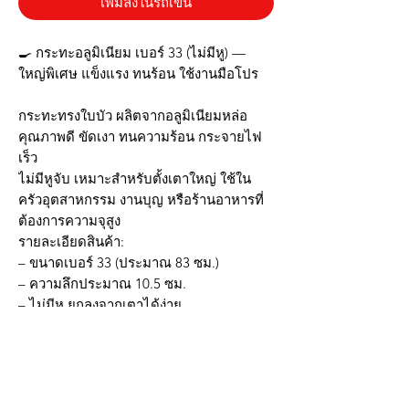
เพิ่มลงในรถเข็น
🍳 กระทะอลูมิเนียม เบอร์ 33 (ไม่มีหู) —
ใหญ่พิเศษ แข็งแรง ทนร้อน ใช้งานมือโปร
กระทะทรงใบบัว ผลิตจากอลูมิเนียมหล่อ
คุณภาพดี ขัดเงา ทนความร้อน กระจายไฟ
เร็ว
ไม่มีหูจับ เหมาะสำหรับตั้งเตาใหญ่ ใช้ใน
ครัวอุตสาหกรรม งานบุญ หรือร้านอาหารที่
ต้องการความจุสูง
รายละเอียดสินค้า:
– ขนาดเบอร์ 33 (ประมาณ 83 ซม.)
– ความลึกประมาณ 10.5 ซม.
– ไม่มีหู ยกลงจากเตาได้ง่าย
– ใช้ได้กับเตาแก๊ส เตาถ่าน เตาไฟแรง
✅ อลูมิเนียมหล่อหนา เบา ไม่เป็นสนิม
✅ ทรงใบบัว ขอบมน ไม่บาดมือ
✅ ล้างง่าย ทนความร้อนสูง