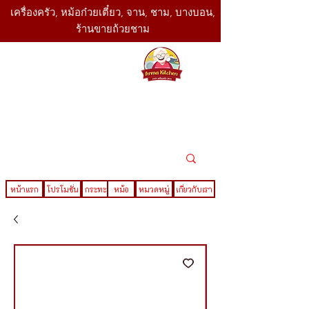
เครื่องครัว, หม้อก๋วยเตี๋ยว, จาน, ชาม, บางบอน,
ร้านขายถ้วยชาม
SBK
Today
ติดต่อเรา
02-416-
,061-325-
4782
2888
LINE ID : @sbktoday
หน้าแรก
โปรโมชั่น
กระทะ
หม้อ
หมวดหมู่
เกี่ยวกับเรา