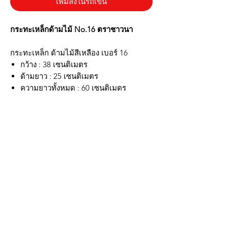
เพิ่มลงในรถเข็น
กระทะเหล็กด้ามไม้ No.16 ตราชาวนา
กระทะเหล็ก ด้ามไม้สีเหลือง เบอร์ 16
กว้าง : 38 เซนติเมตร
ด้ามยาว : 25 เซนติเมตร
ความยาวทั้งหมด : 60 เซนติเมตร
กระทะเหล็กต้องนำไปเผาไฟก่อนใช้
ไม่ติดกระทะ ร้านอาหารนิยมใช้
น้ำหนักเบา
มีหูใช้เกี่ยวกับกระบวยเวลาผัดได้
แข็งแรงทนทาน ไม่รั่ว
*รูปภาพสินค้าจริง ตรงปก*