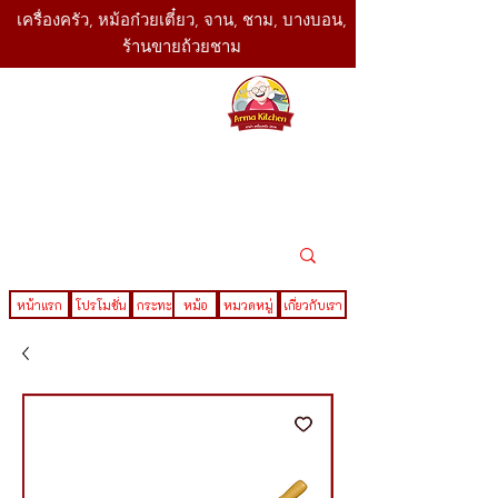
เครื่องครัว, หม้อก๋วยเตี๋ยว, จาน, ชาม, บางบอน,
ร้านขายถ้วยชาม
SBK
Today
ติดต่อเรา
02-416-
,061-325-
4782
2888
LINE ID : @sbktoday
หน้าแรก
โปรโมชั่น
กระทะ
หม้อ
หมวดหมู่
เกี่ยวกับเรา