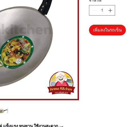
จำนวน
*
เพิ่มลงในรถเข็น
คู่ แข็งแรง ทนทาน ใช้งานสะดวก
🍳