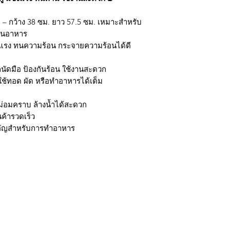
– กว้าง 38 ซม. ยาว 57.5 ซม. เหมาะสำหรับ
้านอาหาร
ข็งแรง ทนความร้อน กระจายความร้อนได้ดี
นัดมือ ป้องกันร้อน ใช้งานสะดวก
ช้ทอด ผัด หรือทำอาหารได้เต็ม
ม่อมคราบ ล้างน้ำได้สะดวก
ินค้ารวดเร็ว
ำคัญสำหรับการทำอาหาร
กรุงเทพ ติดต่อไลน์ร้านในเวลาทำการเท่านั้นนะครับ (07:00 - 17:00) วั
มใส่ @ นะครับ)
ถ้าต้องการราคาส่ง ยกโหล สามารถติดต่อ Line หรือ