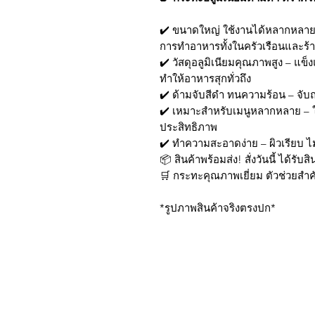
✔️ ขนาดใหญ่ ใช้งานได้หลากหลาย 
การทำอาหารทั้งในครัวเรือนและร
✔️ วัสดุอลูมิเนียมคุณภาพสูง – แ
ทำให้อาหารสุกทั่วถึง
✔️ ด้ามจับสีดำ ทนความร้อน – จับถ
✔️ เหมาะสำหรับเมนูหลากหลาย – ใ
ประสิทธิภาพ
✔️ ทำความสะอาดง่าย – ผิวเรียบ ไ
📦 สินค้าพร้อมส่ง! สั่งวันนี้ ได้รับส
🛒 กระทะคุณภาพเยี่ยม ตัวช่วยส
*รูปภาพสินค้าจริงตรงปก*
บริการส่งด่วน เฉพาะใน
Line: @sbktoday (อย่าลื