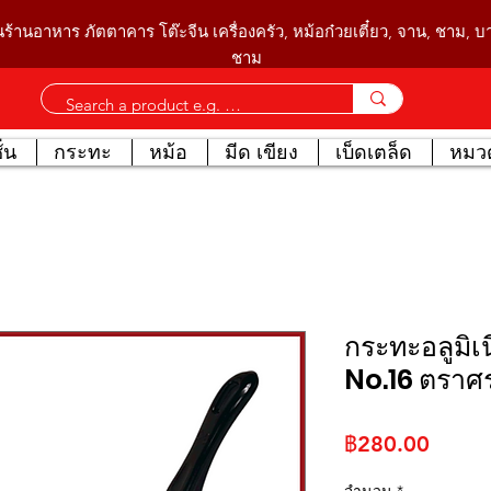
นร้านอาหาร ภัตตาคาร โต๊ะจีน เครื่องครัว, หม้อก๋วยเตี๋ยว, จาน, ชาม, 
ชาม
่น
กระทะ
หม้อ
มีด เขียง
เบ็ดเตล็ด
หมวด
กระทะอลูมิเ
No.16 ตราศร
ราคา
฿280.00