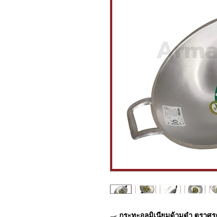
🍳
กระทะอลูมิเนียมด้ามดำ ตราศร