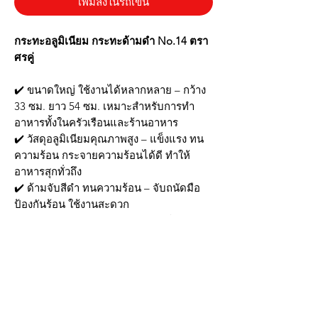
เพิ่มลงในรถเข็น
กระทะอลูมิเนียม กระทะด้ามดำ No.14 ตรา
ศรคู่
✔️ ขนาดใหญ่ ใช้งานได้หลากหลาย – กว้าง
33 ซม. ยาว 54 ซม. เหมาะสำหรับการทำ
อาหารทั้งในครัวเรือนและร้านอาหาร
✔️ วัสดุอลูมิเนียมคุณภาพสูง – แข็งแรง ทน
ความร้อน กระจายความร้อนได้ดี ทำให้
อาหารสุกทั่วถึง
✔️ ด้ามจับสีดำ ทนความร้อน – จับถนัดมือ
ป้องกันร้อน ใช้งานสะดวก
✔️ เหมาะสำหรับเมนูหลากหลาย – ใช้ทอด
ผัด หรือทำอาหารได้เต็มประสิทธิภาพ
✔️ ทำความสะอาดง่าย – ผิวเรียบ ไม่อม
คราบ ล้างน้ำได้สะดวก
📦 สินค้าพร้อมส่ง! สั่งวันนี้ ได้รับสินค้า
รวดเร็ว