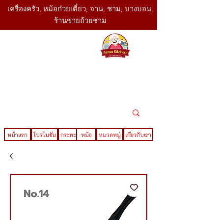
เครื่องครัว, หม้อก๋วยเตี๋ยว, จาน, ชาม, บางบอน,
ร้านขายถ้วยชาม
SBK
Today
ติดต่อเรา
02-416-
,061-325-
4782
2888
LINE ID : @sbktoday
หน้าแรก
โปรโมชั่น
กระทะ
หม้อ
หมวดหมู่
เกี่ยวกับเรา