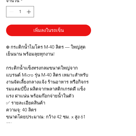
จำนวน
*
เพิ่มลงในรถเข็น
❄️ กระติกน้ำไมโคร M-40 ลิตร — ใหญ่สุด
เย็นนาน พร้อมลุยทุกงาน!
กระติกน้ำแข็งทรงกลมขนาดใหญ่จาก
แบรนด์ Micro รุ่น M-40 ลิตร เหมาะสำหรับ
งานจัดเลี้ยงกลางแจ้ง ร้านอาหาร หรือกิจกร
รมแคมป์ปิ้ง ผลิตจากพลาสติกเกรดดี แข็ง
แรง ฝาแน่น พร้อมก๊อกจ่ายน้ำในตัว
✅ รายละเอียดสินค้า
ความจุ: 40 ลิตร
ขนาดโดยประมาณ: กว้าง 42 ซม. x สูง 61
ซม.
วัสดุ: พลาสติกหนาเกรด A ทนทานต่อการใช้