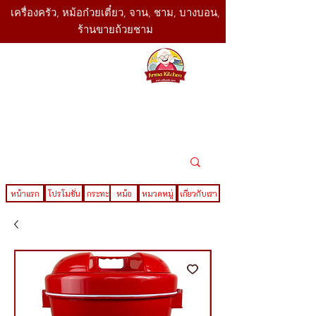
เครื่องครัว, หม้อก๋วยเตี๋ยว, จาน, ชาม, บางบอน,
ร้านขายถ้วยชาม
SBK
Today
ติดต่อเรา
02-416-
,061-325-
4782
2888
LINE ID : @sbktoday
หน้าแรก
โปรโมชั่น
กระทะ
หม้อ
หมวดหมู่
เกี่ยวกับเรา