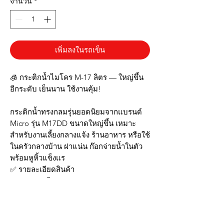
จำนวน
*
เพิ่มลงในรถเข็น
🧊 กระติกน้ำไมโคร M-17 ลิตร — ใหญ่ขึ้น
อีกระดับ เย็นนาน ใช้งานคุ้ม!
กระติกน้ำทรงกลมรุ่นยอดนิยมจากแบรนด์
Micro รุ่น M17DD ขนาดใหญ่ขึ้น เหมาะ
สำหรับงานเลี้ยงกลางแจ้ง ร้านอาหาร หรือใช้
ในครัวกลางบ้าน ฝาแน่น ก๊อกจ่ายน้ำในตัว
พร้อมหูหิ้วแข็งแร
✅ รายละเอียดสินค้า
ความจุ: 17 ลิตร
ขนาดโดยประมาณ: กว้าง 32 ซม. x สูง 44
ซม.
วัสดุ: พลาสติกเกรด A หนา ทนทาน