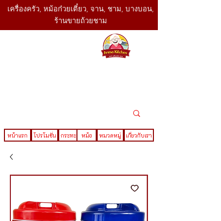
เครื่องครัว, หม้อก๋วยเตี๋ยว, จาน, ชาม, บางบอน,
ร้านขายถ้วยชาม
SBK
Today
ติดต่อเรา
02-416-
,061-325-
4782
2888
LINE ID : @sbktoday
หน้าแรก
โปรโมชั่น
กระทะ
หม้อ
หมวดหมู่
เกี่ยวกับเรา